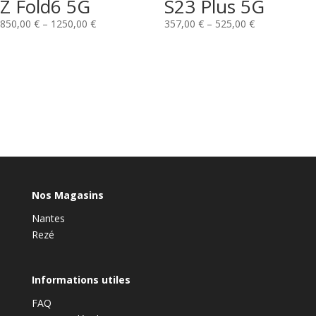
Z Fold6 5G
S23 Plus 5G
850,00
€
–
1250,00
€
357,00
€
–
525,00
€
Nos Magasins
Nantes
Rezé
Informations utiles
FAQ