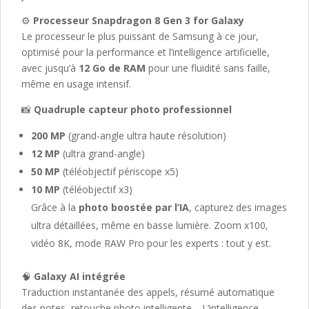
⚙️
Processeur Snapdragon 8 Gen 3 for Galaxy
Le processeur le plus puissant de Samsung à ce jour,
optimisé pour la performance et l’intelligence artificielle,
avec jusqu’à
12 Go de RAM
pour une fluidité sans faille,
même en usage intensif.
📸
Quadruple capteur photo professionnel
200 MP
(grand-angle ultra haute résolution)
12 MP
(ultra grand-angle)
50 MP
(téléobjectif périscope x5)
10 MP
(téléobjectif x3)
Grâce à la
photo boostée par l’IA
, capturez des images
ultra détaillées, même en basse lumière. Zoom x100,
vidéo 8K, mode RAW Pro pour les experts : tout y est.
🧠
Galaxy AI intégrée
Traduction instantanée des appels, résumé automatique
des notes, retouche photo intelligente… L’intelligence