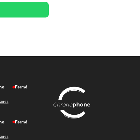
ne
Fermé
raires
ne
Fermé
raires