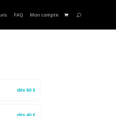
vis
FAQ
Mon compte
dès 60 €
dès 40 €