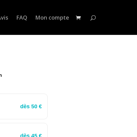
vis
FAQ
Mon compte
n
dès 50 €
dès 45 €