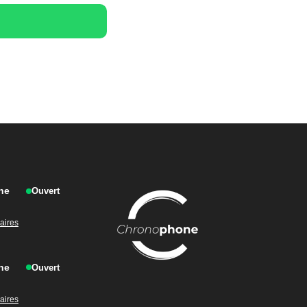
ne
Ouvert
raires
ne
Ouvert
raires