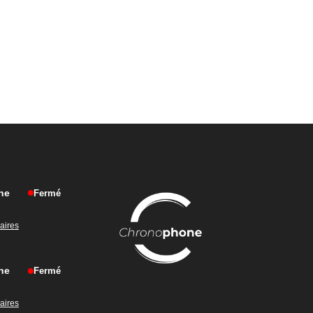
ne
Fermé
raires
ne
Fermé
raires