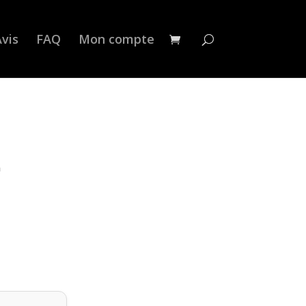
vis
FAQ
Mon compte
n